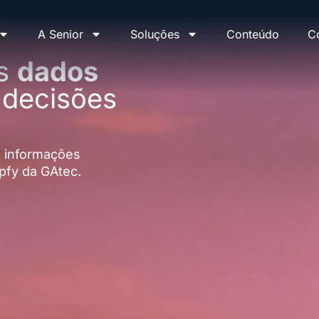
A Senior
Soluções
Conteúdo
C
us
dados
 decisões
 informações
pfy da GAtec.