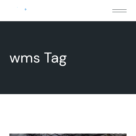
Skip
to
the
content
wms Tag