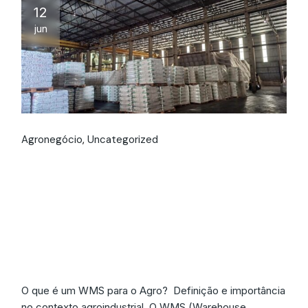
12
jun
Agronegócio
Uncategorized
WMS para o Agro:
Transformando a
Gestão de Armazéns
com IA
O que é um WMS para o Agro? Definição e importância
no contexto agroindustrial O WMS (Warehouse