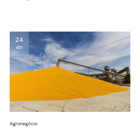
24
abr
Agronegócio
O Futuro do Etanol de