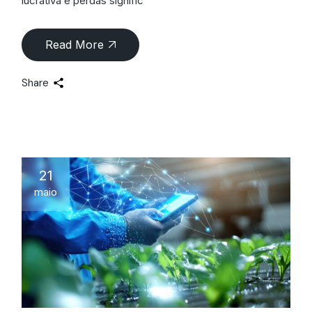
lucrativa e perdas signific
Read More
Share
21
maio