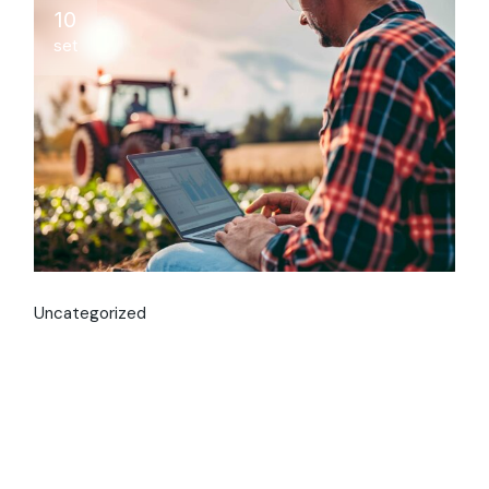
10
set
Uncategorized
Planejamento
Agrícola: estratégias
para reduzir custos