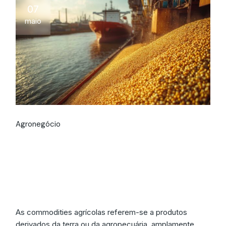
07
maio
Agronegócio
O que são
commodities
agrícolas?
As commodities agrícolas referem-se a produtos
derivados da terra ou da agropecuária, amplamente