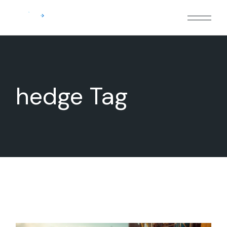
Skip
to
the
content
hedge Tag