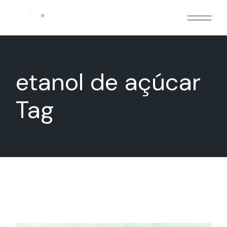
Skip
to
the
content
etanol de açúcar
Tag