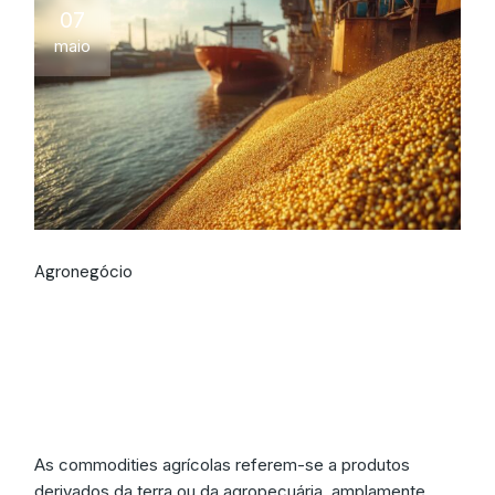
07
maio
Agronegócio
O que são
commodities
agrícolas?
As commodities agrícolas referem-se a produtos
derivados da terra ou da agropecuária, amplamente