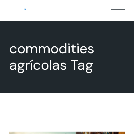
Skip
to
the
content
commodities
agrícolas Tag