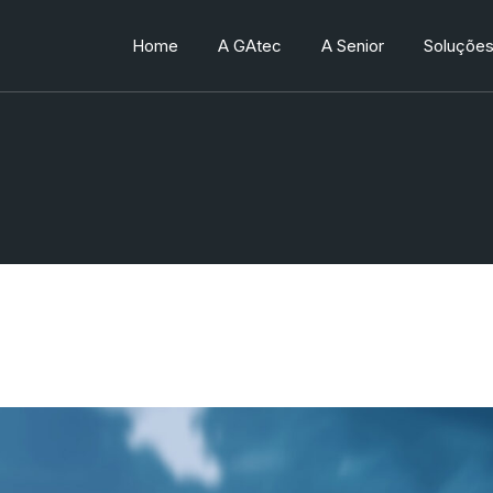
Home
A GAtec
A Senior
Soluçõe
Quem somos
Quem somos
Produtos
Trabalhe conosco
Trabalhe conosco
Processo