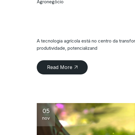
Agronegócio
Tecnologia Agrícol
Campo
A tecnologia agrícola está no centro da tran
produtividade, potencializand
Read More
05
nov