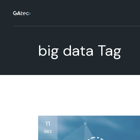
Skip
to
the
content
big data Tag
11
dez