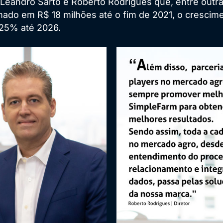
s Leandro Sarto e Roberto Rodrigues que, entre out
imado em R$ 18 milhões até o fim de 2021, o cresc
125% até 2026.