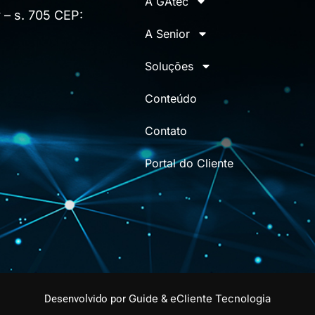
A GAtec
 – s. 705 CEP:
A Senior
Soluções
Conteúdo
Contato
Portal do Cliente
Guide
eCliente Tecnologia
Desenvolvido por
&