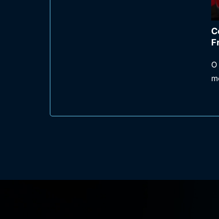
C
F
O 
m