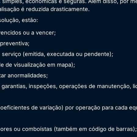
 simples, econômicas e seguras. Além disso, por m
alisação é reduzida drasticamente.
solução, estão:
vencidos ou a vencer;
preventiva;
serviço (emitida, executada ou pendente);
ade de visualização em mapa);
tar anormalidades;
de garantias, inspeções, operações de manutenção, 
eficientes de variação) por operação para cada eq
dores ou comboístas (também em código de barras);