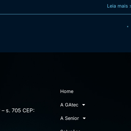
Leia mais 
Home
A GAtec
 – s. 705 CEP:
A Senior