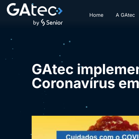
Home
A GAtec
GAtec implemen
Coronavírus em