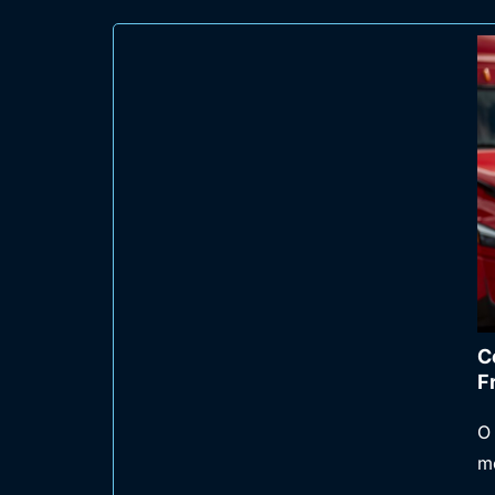
C
F
O 
m